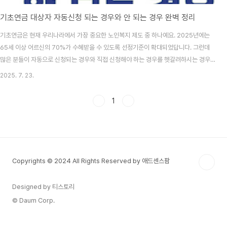
기초연금 대상자 자동신청 되는 경우와 안 되는 경우 완벽 정리
기초연금은 현재 우리나라에서 가장 중요한 노인복지 제도 중 하나예요. 2025년에는
65세 이상 어르신의 70%가 수혜받을 수 있도록 선정기준이 확대되었답니다. 그런데
많은 분들이 자동으로 신청되는 경우와 직접 신청해야 하는 경우를 헷갈려하시는 경우
가 많아요. 기초연금 자동신청은 아직 완전히 도입된 시스템은 아니에요. 현재 정부에서
2025. 7. 23.
는 '찾아드리는 복지 서비스'의 일환으로 자동지급 체계를 검토하고 있지만, 대부분의 경
우 여전히 직접 신청이 필요한 상황이랍니다. 하지만 일부 특정 조건에서는 관련 기관에
1
서 먼저 안내해드리는 경우도 있어요. 2025년 현재 기초연금은 단독가구 기준 월 최대
34만 4천원, 부부가구 기준 월 최대 54만 9천 6백원까지 받을 수 있어요. 소득인정액
이 단독가구 228만원, 부부가구..
Copyrights © 2024 All Rights Reserved by 애드센스팜
Designed by 티스토리
© Daum Corp.