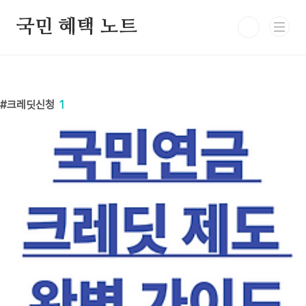
본문 바로가기
국민 혜택 노트
크레딧신청
1