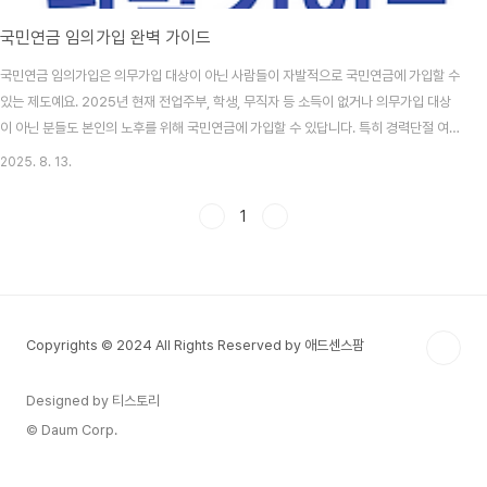
국민연금 임의가입 완벽 가이드
국민연금 임의가입은 의무가입 대상이 아닌 사람들이 자발적으로 국민연금에 가입할 수
있는 제도예요. 2025년 현재 전업주부, 학생, 무직자 등 소득이 없거나 의무가입 대상
이 아닌 분들도 본인의 노후를 위해 국민연금에 가입할 수 있답니다. 특히 경력단절 여성
이나 프리랜서처럼 불규칙한 소득이 있는 분들에게 아주 유용한 제도예요! 임의가입 제
2025. 8. 13.
도는 1995년부터 시행되어 왔는데, 처음에는 활용도가 낮았지만 최근 노후 준비의 중
요성이 부각되면서 가입자가 급증하고 있어요. 2024년 기준으로 임의가입자는 약 40
1
만 명을 넘어섰고, 매년 10% 이상 증가하는 추세랍니다. 국민연금은 물가상승률을 반영
하여 연금액이 조정되기 때문에 민간 연금보다 노후 보장이 확실하다는 장점이 있어요.
국민연금 임의가입 자격 조..
Copyrights © 2024 All Rights Reserved by 애드센스팜
Designed by 티스토리
© Daum Corp.