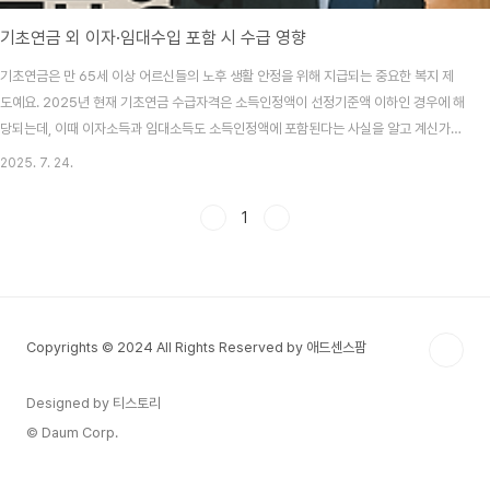
기초연금 외 이자·임대수입 포함 시 수급 영향
기초연금은 만 65세 이상 어르신들의 노후 생활 안정을 위해 지급되는 중요한 복지 제
도예요. 2025년 현재 기초연금 수급자격은 소득인정액이 선정기준액 이하인 경우에 해
당되는데, 이때 이자소득과 임대소득도 소득인정액에 포함된다는 사실을 알고 계신가
요? 많은 어르신들이 은행 예금이나 부동산 임대를 통해 노후 자금을 마련하고 계시는데
2025. 7. 24.
요. 이러한 소득이 기초연금 수급에 어떤 영향을 미치는지 정확히 알고 계시면 더 효과적
인 노후 설계가 가능해요. 오늘은 이자소득과 임대소득이 기초연금 수급자격에 미치는
1
영향에 대해 자세히 알아보도록 하겠습니다! 기초연금 소득인정액 산정 기준 기초연금
수급자격을 판단할 때 가장 중요한 기준이 바로 '소득인정액'이에요. 소득인정액은 월 소
득평가액과 재산의 월 소득환산액을 합..
Copyrights © 2024 All Rights Reserved by 애드센스팜
Designed by 티스토리
© Daum Corp.