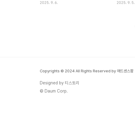
2025. 9. 6.
2025. 9. 5.
늘은 미납된 국민연금을 효과적으로 해결하
실 텐데요.
는 모든 방법을 상세히 알려드릴게요! 국민연
모든 것을 자
금은 노후 생활의 든든한 버팀목이에요. 하지
의 생각에는
만 당장의 경제적 부담 때문에 납부를 미루게
의 중요한 기
되면 나중에 더 큰 불이익을 받을 수 있답니
이 제도를 잘
다. 지금부터 미납 문제를 현명하게 해결하는
활용하면 연
방법을 차근차근 살펴보도록 할게요. 국민연
큰 도움이 될
금 미납 현황과 영향 2024년 기준으로 국민
을 통해 연금
연금 미납자가 100만 명을 넘어섰어요. 코로
있어요. 국
Copyrights © 2024 All Rights Reserved by 애드센스팜
나19 이후 경제적 어려움으로 미납률이 급격
소급가입은 크
히 증가했답니다. 특히 자영업자와 프리랜서
어요. 첫째
Designed by 티스토리
분들의 미납이 심각한 상황이에요. 미납 기간
신고를 하지 
© Daum Corp.
이 길어질수록 ..
에 오류..