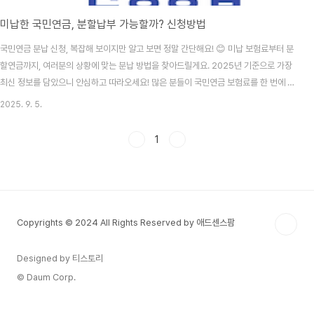
미납한 국민연금, 분할납부 가능할까? 신청방법
국민연금 분납 신청, 복잡해 보이지만 알고 보면 정말 간단해요! 😊 미납 보험료부터 분
할연금까지, 여러분의 상황에 맞는 분납 방법을 찾아드릴게요. 2025년 기준으로 가장
최신 정보를 담았으니 안심하고 따라오세요! 많은 분들이 국민연금 보험료를 한 번에 내
기 부담스러워하시는데요. 걱정하지 마세요! 국민연금공단에서는 다양한 분납 제도를
2025. 9. 5.
운영하고 있어요. 오늘은 각 제도별 신청 조건과 방법을 자세히 알아보도록 할게요. 국민
연금 분납제도란? 국민연금 분납제도는 한 번에 납부하기 어려운 보험료를 나누어 낼 수
1
있도록 돕는 제도예요. 크게 미납보험료 분할납부, 소급분 보험료 분납, 환수금 분할납부
로 구분되죠. 각각의 제도는 신청 조건과 방법이 다르니 본인 상황에 맞는 제도를 선택하
는 게 중요해요. ..
Copyrights © 2024 All Rights Reserved by 애드센스팜
Designed by 티스토리
© Daum Corp.