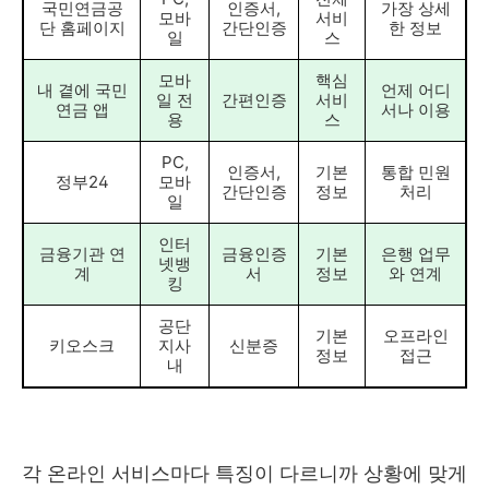
국민연금공
인증서,
가장 상세
모바
서비
단 홈페이지
간단인증
한 정보
일
스
모바
핵심
내 곁에 국민
언제 어디
일 전
간편인증
서비
연금 앱
서나 이용
용
스
PC,
인증서,
기본
통합 민원
정부24
모바
간단인증
정보
처리
일
인터
금융기관 연
금융인증
기본
은행 업무
넷뱅
계
서
정보
와 연계
킹
공단
기본
오프라인
키오스크
지사
신분증
정보
접근
내
각 온라인 서비스마다 특징이 다르니까 상황에 맞게