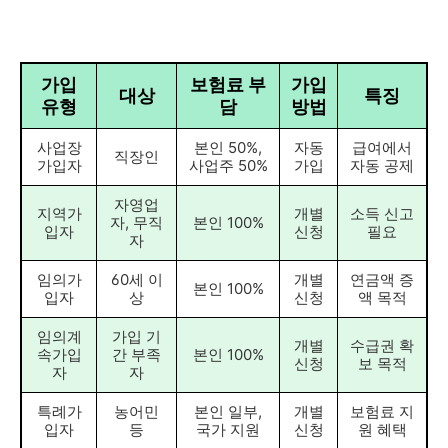
가입
보험료 부
가입
대상
특징
유형
담
방법
사업장
본인 50%,
자동
급여에서
직장인
가입자
사업주 50%
가입
자동 공제
자영업
지역가
개별
소득 신고
자, 무직
본인 100%
입자
신청
필요
자
임의가
60세 이
개별
연금액 증
본인 100%
입자
상
신청
액 목적
임의계
가입 기
개별
수급권 확
속가입
간 부족
본인 100%
신청
보 목적
자
자
특례가
농어민
본인 일부,
개별
보험료 지
입자
등
국가 지원
신청
원 혜택